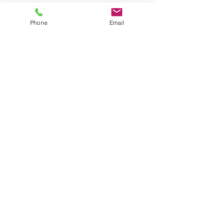
GUSTAVE BRIEF
IVOIRE ANVIEN
Phone
Email
SIZES XS-L
COLOURS AVAILABLE