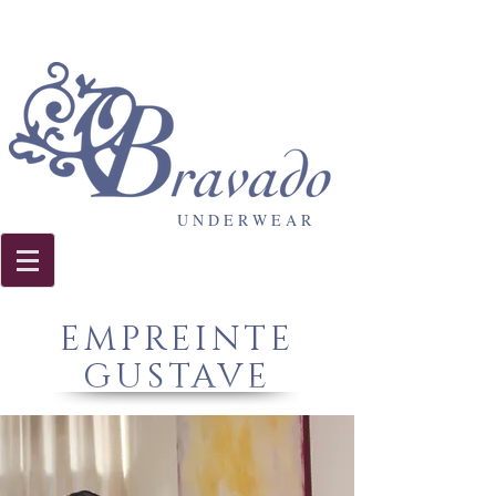
U N D E R W E A R
EMPREINTE
GUSTAVE